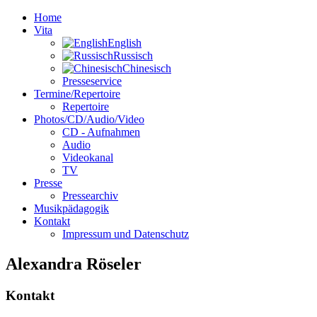
Home
Vita
English
Russisch
Chinesisch
Presseservice
Termine/Repertoire
Repertoire
Photos/CD/Audio/Video
CD - Aufnahmen
Audio
Videokanal
TV
Presse
Pressearchiv
Musikpädagogik
Kontakt
Impressum und Datenschutz
Alexandra Röseler
Kontakt